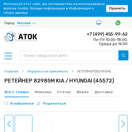
Используя этот сайт, вы соглашаетесь на использование
файлов cookie. Больше информации в Информация о
Принять
сборе данных
Город
Москва
+7 (499) 455-99-62
Пн-Пт 10:00-18:00,
ЗАПЧАСТИ ДЛЯ АКПП
Среда до 16:00
Главная
Поршни и их комплекты
РЕТЕЙНЕР(82985M)
РЕТЕЙНЕР 82985M KIA / HYUNDAI (45572)
Все о товаре
Мануалы
Статьи
Видео
Доставка
В избранное
Поделиться