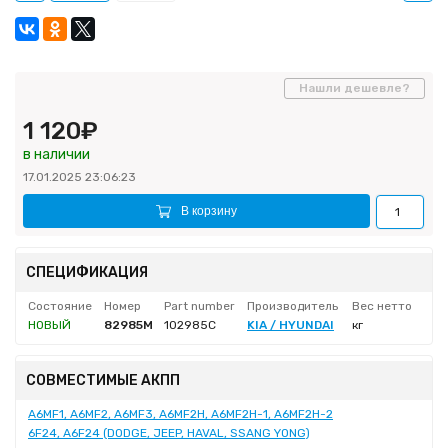
Нашли дешевле?
1 120₽
в наличии
17.01.2025 23:06:23
В корзину
СПЕЦИФИКАЦИЯ
Состояние
Номер
Part number
Производитель
Вес нетто
НОВЫЙ
82985M
102985C
KIA / HYUNDAI
кг
СОВМЕСТИМЫЕ АКПП
A6MF1, A6MF2, A6MF3, A6MF2H, A6MF2H-1, A6MF2H-2
6F24, A6F24 (DODGE, JEEP, HAVAL, SSANG YONG)