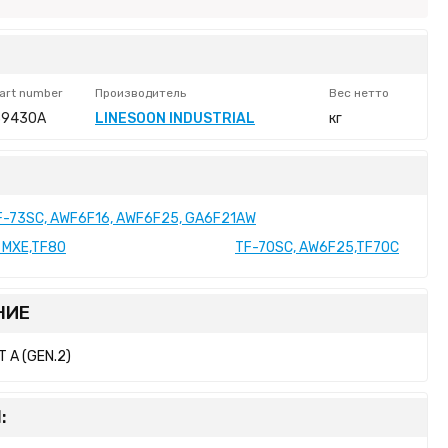
art number
Производитель
Вес нетто
39430A
LINESOON INDUSTRIAL
кг
TF-73SC, AWF6F16, AWF6F25, GA6F21AW
, MXE,TF80
TF-70SC, AW6F25,TF70C
НИЕ
 A (GEN.2)
: