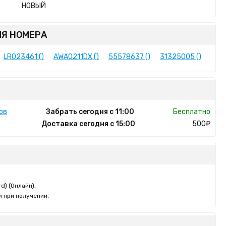
НОВЫЙ
Я НОМЕРА
LR023461 ()
AWA0211DX ()
55578637 ()
31325005 ()
ов
Забрать сегодня с 11:00
Бесплатно
Доставка сегодня с 15:00
500₽
d) (Онлайн),
 при получении,