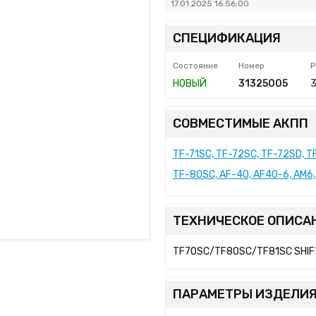
17.01.2025 16:56:00
СПЕЦИФИКАЦИЯ
Состояние
Номер
P
НОВЫЙ
31325005
СОВМЕСТИМЫЕ АКПП
TF-71SC, TF-72SC, TF-72SD, 
TF-80SC, AF-40, AF40-6, AM6
ТЕХНИЧЕСКОЕ ОПИСА
TF70SC/TF80SC/TF81SC SHIFT
ПАРАМЕТРЫ ИЗДЕЛИЯ