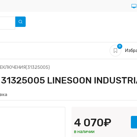
0
Избра
ЕКЛЮЧЕНИЯ(31325005)
325005 LINESOON INDUSTRIA
вка
4 070₽
в наличии