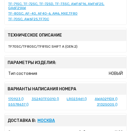
TF-71SC, TF-72SC, TF-72SD, TF-73SC, AWF6F16, AWF6F25,
GA6F21AW
TF-80SC, AF-40, AF40-6, AM6, MXE,TF80
TF-70SC, AW6F25,TF70C
ТЕХНИЧЕСКОЕ ОПИСАНИЕ
TF70SC/TF80SC/TF81SC SHIFT A (GEN.2)
ПАРАМЕТРЫ ИЗДЕЛИЯ:
Тип состояния
НОВЫЙ
ВАРИАНТЫ НАПИСАНИЯ НОМЕРА
170923 ()
35240TFG010 ()
LR023461 ()
AWA0211DX ()
55578637 ()
31325005 ()
ДОСТАВКА В:
МОСКВА