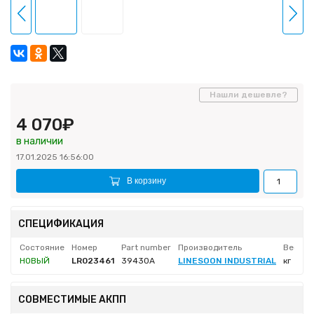
Нашли дешевле?
4 070₽
в наличии
17.01.2025 16:56:00
В корзину
СПЕЦИФИКАЦИЯ
Состояние
Номер
Part number
Производитель
Вес не
НОВЫЙ
LR023461
39430A
LINESOON INDUSTRIAL
кг
СОВМЕСТИМЫЕ АКПП