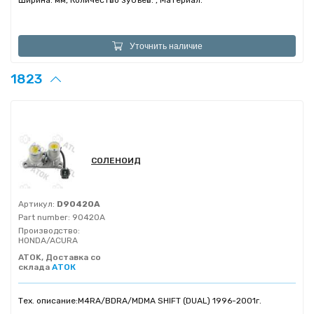
Ширина: мм, Количество зубъев: , Материал:
Уточнить наличие
1823
СОЛЕНОИД
Артикул:
D90420A
Part number:
90420A
Производство:
HONDA/ACURA
ATOK, Доставка со
склада
АТОК
Тех. описание:
M4RA/BDRA/MDMA SHIFT (DUAL) 1996-2001г.