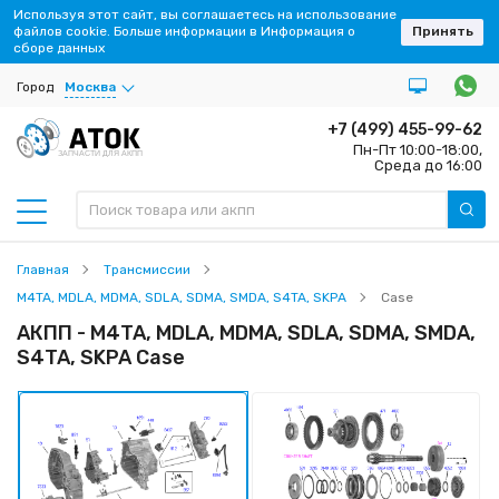
Используя этот сайт, вы соглашаетесь на использование
файлов cookie. Больше информации в Информация о
Принять
сборе данных
Город
Москва
+7 (499) 455-99-62
Пн-Пт 10:00-18:00,
ЗАПЧАСТИ ДЛЯ АКПП
Среда до 16:00
Главная
Трансмиссии
M4TA, MDLA, MDMA, SDLA, SDMA, SMDA, S4TA, SKPA
Case
АКПП - M4TA, MDLA, MDMA, SDLA, SDMA, SMDA,
S4TA, SKPA Case