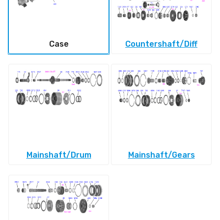
Case
Countershaft/Diff
Mainshaft/Drum
Mainshaft/Gears