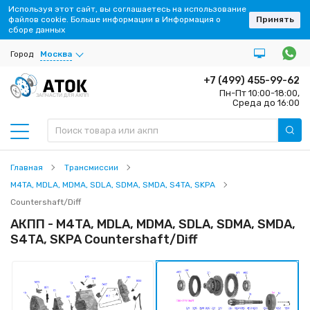
Используя этот сайт, вы соглашаетесь на использование
файлов cookie. Больше информации в Информация о
Принять
сборе данных
Город
Москва
+7 (499) 455-99-62
Пн-Пт 10:00-18:00,
ЗАПЧАСТИ ДЛЯ АКПП
Среда до 16:00
Главная
Трансмиссии
M4TA, MDLA, MDMA, SDLA, SDMA, SMDA, S4TA, SKPA
Countershaft/Diff
АКПП - M4TA, MDLA, MDMA, SDLA, SDMA, SMDA,
S4TA, SKPA Countershaft/Diff