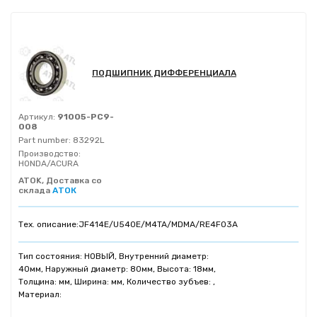
ПОДШИПНИК ДИФФЕРЕНЦИАЛА
Артикул:
91005-PC9-
008
Part number:
83292L
Производство:
HONDA/ACURA
ATOK, Доставка со
склада
АТОК
Тех. описание:
JF414E/U540E/M4TA/MDMA/RE4F03A
Тип состояния: НОВЫЙ, Внутренний диаметр:
40мм, Наружный диаметр: 80мм, Высота: 18мм,
Толщина: мм, Ширина: мм, Количество зубъев: ,
Материал: