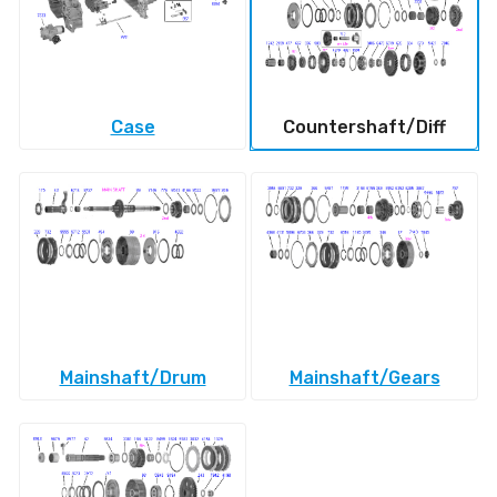
Case
Countershaft/Diff
Mainshaft/Drum
Mainshaft/Gears