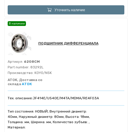
Уточнить наличие
В наличии
ПОДШИПНИК ДИФФЕРЕНЦИАЛА
Артикул:
6208CM
Part number:
83292L
Производство:
KOYO/NSK
ATOK, Доставка со
склада
АТОК
Тех. описание:
JF414E/U540E/M4TA/MDMA/RE4F03A
Тип состояния: НОВЫЙ, Внутренний диаметр:
40мм, Наружный диаметр: 80мм, Высота: 18мм,
Толщина: мм, Ширина: мм, Количество зубъев: ,
Материал: