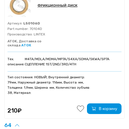
ФРИКЦИОННЫЙ ДИСК
Артикул:
L50106D
Part number:
70104D
Производство:
LINTEX
ATOK, Доставка со
склада
АТОК
Тех.
M4TA/MDLA/MDMA/MP7A/S4XA/SDMA/SKWA/SP7A
описание:
СЦЕПЛЕНИЕ 1ST/2ND/3RD/4TH
Тип состояния: НОВЫЙ, Внутренний диаметр:
79мм, Наружный диаметр: 116мм, Высота: мм,
Толщина: 1,9мм, Ширина: мм, Количество зубъев:
38, Материал:
В корзину
210₽
64