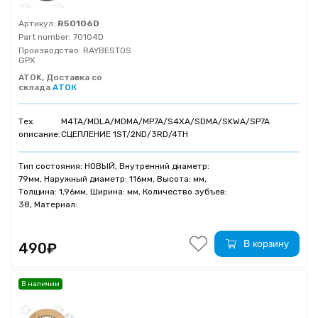
Артикул:
R50106D
Part number:
70104D
Производство:
RAYBESTOS
GPX
ATOK, Доставка со
склада
АТОК
Тех.
M4TA/MDLA/MDMA/MP7A/S4XA/SDMA/SKWA/SP7A
описание:
СЦЕПЛЕНИЕ 1ST/2ND/3RD/4TH
Тип состояния: НОВЫЙ, Внутренний диаметр:
79мм, Наружный диаметр: 116мм, Высота: мм,
Толщина: 1,96мм, Ширина: мм, Количество зубъев:
38, Материал:
В корзину
490₽
В наличии