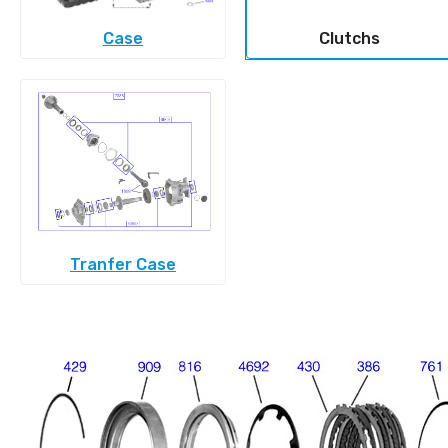
Case
Clutchs
Tranfer Case