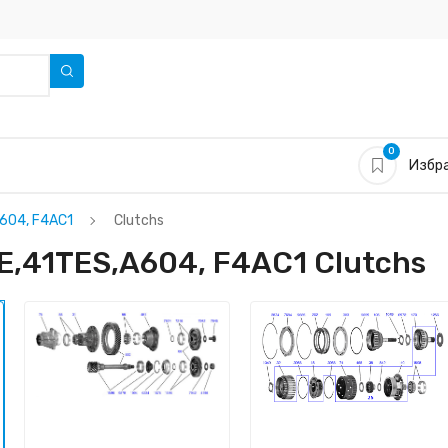
0
Избра
A604, F4AC1
Clutchs
E,41TES,A604, F4AC1 Clutchs