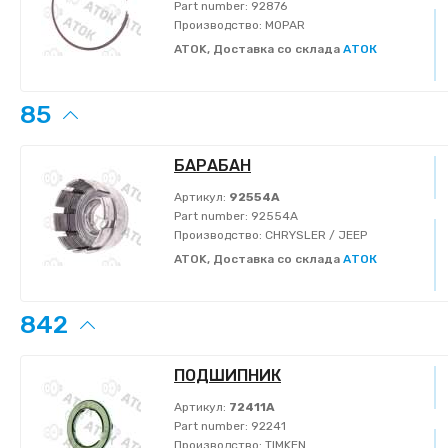
Part number:
92876
Производство:
MOPAR
ATOK, Доставка со склада
АТОК
85
БАРАБАН
Артикул:
92554A
Part number:
92554A
Производство:
CHRYSLER / JEEP
ATOK, Доставка со склада
АТОК
842
ПОДШИПНИК
Артикул:
72411A
Part number:
92241
Производство:
TIMKEN