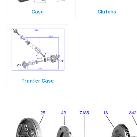
Case
Clutchs
Tranfer Case