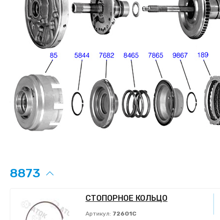
8873
СТОПОРНОЕ КОЛЬЦО
Артикул:
72601C