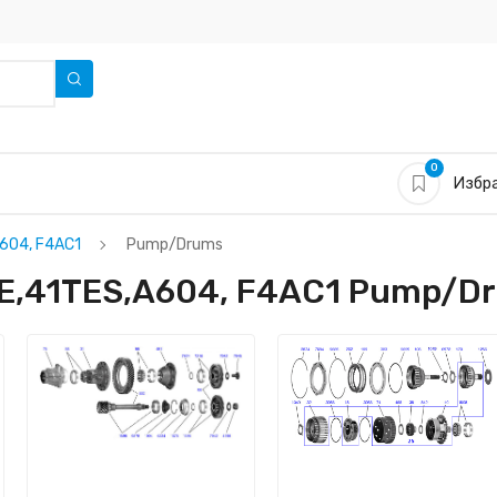
0
Избра
A604, F4AC1
Pump/Drums
TE,41TES,A604, F4AC1 Pump/D