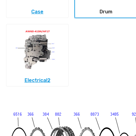
Case
Drum
Electrical2