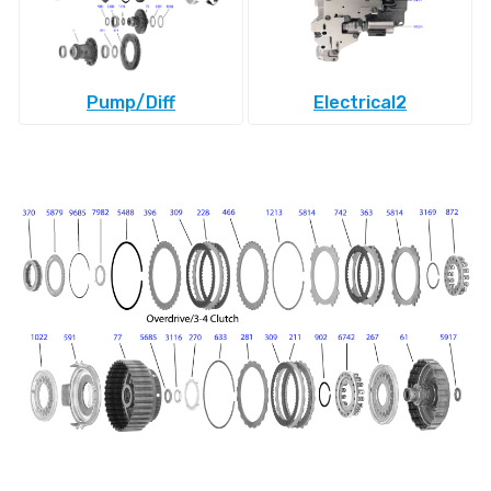
Pump/Diff
Electrical2