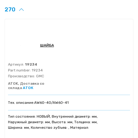
270
ШАЙБА
Артикул:
19234
Part number:
19234
Производство:
GMC
ATOK, Доставка со
склада
АТОК
Тех. описание:
AW60-40/AW60-41
Тип состояния: НОВЫЙ, Внутренний диаметр: мм,
Наружный диаметр: мм, Высота: мм, Толщина: мм,
Ширина: мм, Количество зубъев: , Материал: