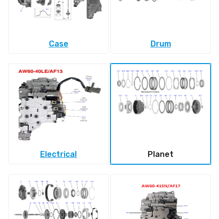
Case
Drum
Electrical
Planet