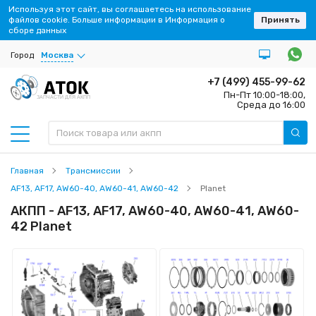
Используя этот сайт, вы соглашаетесь на использование
файлов cookie. Больше информации в Информация о
Принять
сборе данных
Город
Москва
+7 (499) 455-99-62
Пн-Пт 10:00-18:00,
ЗАПЧАСТИ ДЛЯ АКПП
Среда до 16:00
Главная
Трансмиссии
AF13, AF17, AW60-40, AW60-41, AW60-42
Planet
АКПП - AF13, AF17, AW60-40, AW60-41, AW60-
42 Planet