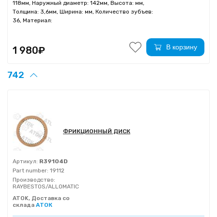
118мм, Наружный диаметр: 142мм, Высота: мм,
Толщина: 3,6мм, Ширина: мм, Количество зубъев:
36, Материал:
В корзину
1 980₽
742
ФРИКЦИОННЫЙ ДИСК
Артикул:
R39104D
Part number:
19112
Производство:
RAYBESTOS/ALLOMATIC
ATOK, Доставка со
склада
АТОК