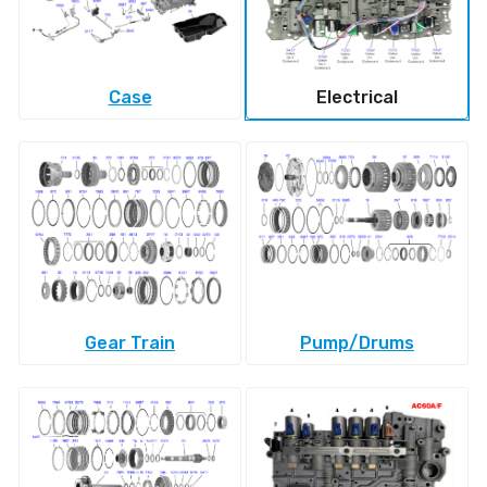
Case
Electrical
Gear Train
Pump/Drums