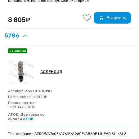
Ширина: мм, Количество зубъев: , Материал:
В корзину
8 805₽
5786
В наличии
СОЛЕНОИД
Артикул:
35210-50010
Part number:
147420B
Производство:
TOYOTA/LEXUS
ATOK, Доставка со
склада
АТОК
Тех. описание:
A750E/A760E/A761E/A960E/AB60E LINEAR SL1/SL2