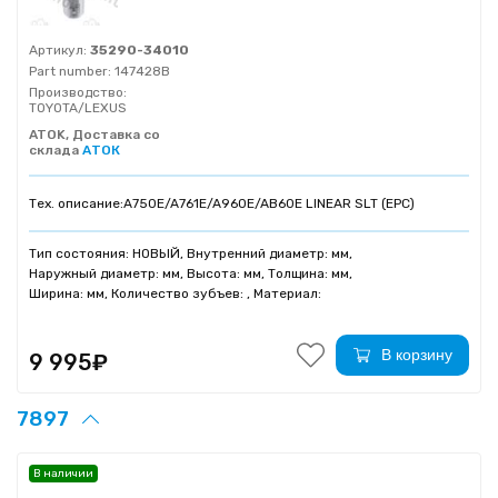
Артикул:
35290-34010
Part number:
147428B
Производство:
TOYOTA/LEXUS
ATOK, Доставка со
склада
АТОК
Тех. описание:
A750E/A761E/A960E/AB60E LINEAR SLT (EPC)
Тип состояния: НОВЫЙ, Внутренний диаметр: мм,
Наружный диаметр: мм, Высота: мм, Толщина: мм,
Ширина: мм, Количество зубъев: , Материал:
В корзину
9 995₽
7897
В наличии