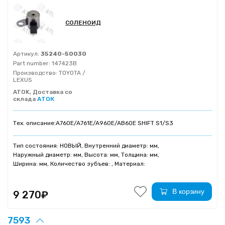
СОЛЕНОИД
Артикул:
35240-50030
Part number:
147423B
Производство:
TOYOTA /
LEXUS
ATOK, Доставка со
склада
АТОК
Тех. описание:
A760E/A761E/A960E/AB60E SHIFT S1/S3
Тип состояния: НОВЫЙ, Внутренний диаметр: мм,
Наружный диаметр: мм, Высота: мм, Толщина: мм,
Ширина: мм, Количество зубъев: , Материал:
В корзину
9 270₽
7593