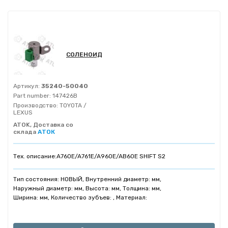
СОЛЕНОИД
Артикул:
35240-50040
Part number:
147426B
Производство:
TOYOTA /
LEXUS
ATOK, Доставка со
склада
АТОК
Тех. описание:
A760E/A761E/A960E/AB60E SHIFT S2
Тип состояния: НОВЫЙ, Внутренний диаметр: мм,
Наружный диаметр: мм, Высота: мм, Толщина: мм,
Ширина: мм, Количество зубъев: , Материал: