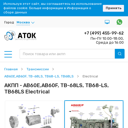
Используя этот сайт, вы соглашаетесь на использование
файлов cookie. Больше информации в Информация о
Принять
сборе данных
Город
Москва
+7 (499) 455-99-62
Пн-Пт 10:00-18:00,
ЗАПЧАСТИ ДЛЯ АКПП
Среда до 16:00
Главная
Трансмиссии
AB60E,AB60F, TB-68LS, TB68-LS, TB68LS
Electrical
АКПП - AB60E,AB60F, TB-68LS, TB68-LS,
TB68LS Electrical