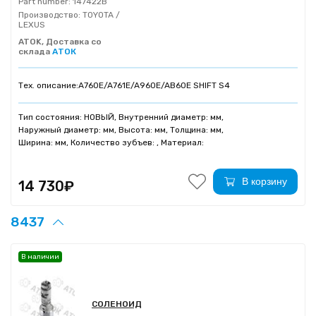
Part number:
147422B
Производство:
TOYOTA /
LEXUS
ATOK, Доставка со
склада
АТОК
Тех. описание:
A760E/A761E/A960E/AB60E SHIFT S4
Тип состояния: НОВЫЙ, Внутренний диаметр: мм,
Наружный диаметр: мм, Высота: мм, Толщина: мм,
Ширина: мм, Количество зубъев: , Материал:
В корзину
14 730₽
8437
В наличии
СОЛЕНОИД