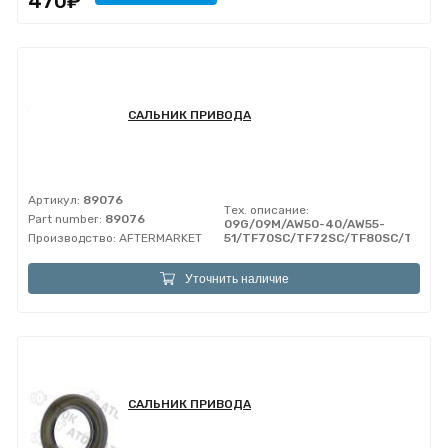
470₽
САЛЬНИК ПРИВОДА
Артикул:
89076
Тех. описание:
Part number:
89076
09G/09M/AW50-40/AW55-
Производство:
AFTERMARKET
51/TF70SC/TF72SC/TF80SC/TF81S
Уточнить наличие
САЛЬНИК ПРИВОДА