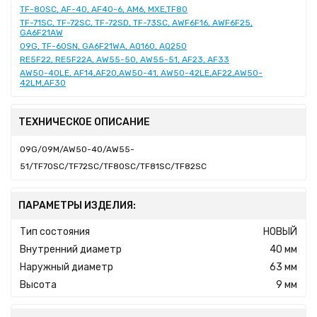
TF-80SC, AF-40, AF40-6, AM6, MXE,TF80
TF-71SC, TF-72SC, TF-72SD, TF-73SC, AWF6F16, AWF6F25,
GA6F21AW
09G, TF-60SN, GA6F21WA, AQ160, AQ250
RE5F22, RE5F22A, AW55-50, AW55-51, AF23, AF33
AW50-40LE, AF14,AF20,AW50-41, AW50-42LE,AF22,AW50-
42LM,AF30
ТЕХНИЧЕСКОЕ ОПИСАНИЕ
09G/09M/AW50-40/AW55-
51/TF70SC/TF72SC/TF80SC/TF81SC/TF82SC
ПАРАМЕТРЫ ИЗДЕЛИЯ:
Тип состояния
НОВЫЙ
Внутренний диаметр
40 мм
Наружный диаметр
63 мм
Высота
9 мм