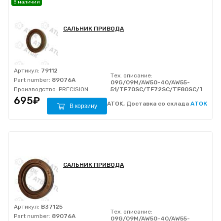
В наличии
САЛЬНИК ПРИВОДА
Артикул:
79112
Тех. описание:
Part number:
89076A
09G/09M/AW50-40/AW55-
Производство:
PRECISION
51/TF70SC/TF72SC/TF80SC/TF81S
695₽
ATOK, Доставка со склада
АТОК
В корзину
САЛЬНИК ПРИВОДА
Артикул:
B37125
Тех. описание:
Part number:
89076A
09G/09M/AW50-40/AW55-