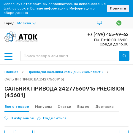
Используя этот сайт, вы соглашаетесь на использование
файлов cookie. Больше информации в Информация о
Принять
сборе данных
Город
Москва
+7 (499) 455-99-62
Пн-Пт 10:00-18:00,
ЗАПЧАСТИ ДЛЯ АКПП
Среда до 16:00
Главная
Прокладки,сальники,кольца и их комплекты
САЛЬНИК ПРИВОДА(24277560915)
САЛЬНИК ПРИВОДА 24277560915 PRECISION
(45601)
Все о товаре
Мануалы
Статьи
Видео
Доставка
В избранное
Поделиться