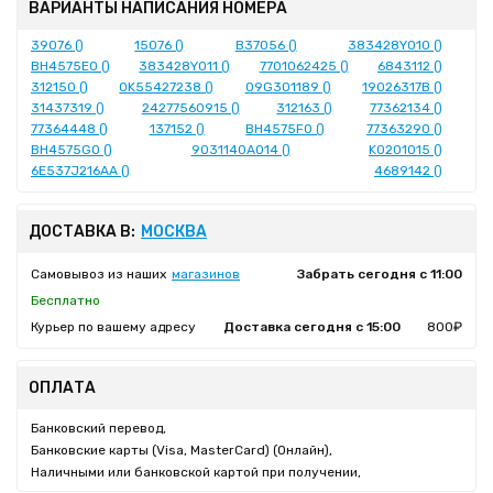
ВАРИАНТЫ НАПИСАНИЯ НОМЕРА
39076 ()
15076 ()
B37056 ()
383428Y010 ()
BH4575E0 ()
383428Y011 ()
7701062425 ()
6843112 ()
312150 ()
0K55427238 ()
09G301189 ()
19026317B ()
31437319 ()
24277560915 ()
312163 ()
77362134 ()
77364448 ()
137152 ()
BH4575F0 ()
77363290 ()
BH4575G0 ()
9031140A014 ()
K0201015 ()
6E537J216AA ()
4689142 ()
ДОСТАВКА В:
МОСКВА
Самовывоз из наших
магазинов
Забрать сегодня с 11:00
Бесплатно
Курьер по вашему адресу
Доставка сегодня с 15:00
800₽
ОПЛАТА
Банковский перевод,
Банковские карты (Visa, MasterCard) (Онлайн),
Наличными или банковской картой при получении,