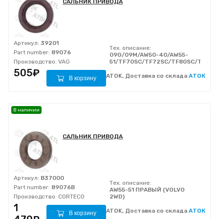
САЛЬНИК ПРИВОДА
Артикул:
39201
Тех. описание:
Part number:
89076
09G/09M/AW50-40/AW55-
Производство:
VAG
51/TF70SC/TF72SC/TF80SC/TF81S
505₽
ATOK, Доставка со склада
АТОК
В корзину
В наличии
САЛЬНИК ПРИВОДА
Артикул:
B37000
Тех. описание:
Part number:
89076B
AW55-51 ПРАВЫЙ (VOLVO
Производство:
CORTECO
2WD)
1
ATOK, Доставка со склада
АТОК
В корзину