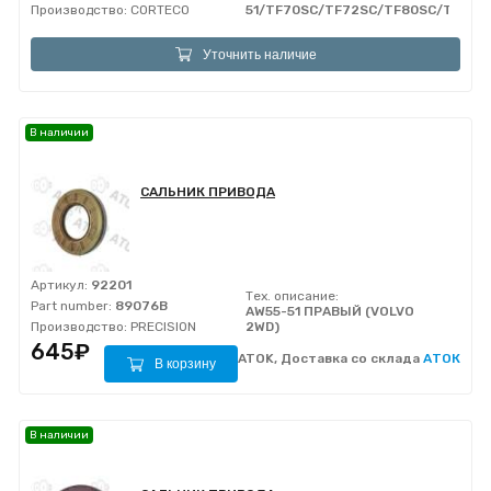
Производство:
CORTECO
51/TF70SC/TF72SC/TF80SC/TF81S
Уточнить наличие
В наличии
САЛЬНИК ПРИВОДА
Артикул:
92201
Тех. описание:
Part number:
89076B
AW55-51 ПРАВЫЙ (VOLVO
Производство:
PRECISION
2WD)
645₽
ATOK, Доставка со склада
АТОК
В корзину
В наличии