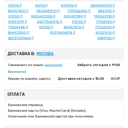
39076 ()
15076 ()
B37056 ()
383428Y010 ()
BH4575E0 ()
383428Y011 ()
7701062425 ()
6843112 ()
312150 ()
0K55427238 ()
09G301189 ()
19026317B ()
31437319 ()
24277560915 ()
312163 ()
77362134 ()
77364448 ()
137152 ()
BH4575F0 ()
77363290 ()
BH4575G0 ()
9031140A014 ()
K0201015 ()
6E537J216AA ()
4689142 ()
ДОСТАВКА В:
МОСКВА
Самовывоз из наших
магазинов
Забрать сегодня с 11:00
Бесплатно
Курьер по вашему адресу
Доставка сегодня с 15:00
800₽
ОПЛАТА
Банковский перевод,
Банковские карты (Visa, MasterCard) (Онлайн),
Наличными или банковской картой при получении,