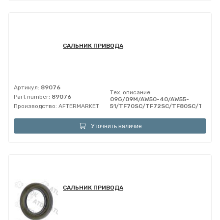
САЛЬНИК ПРИВОДА
Артикул:
89076
Тех. описание:
Part number:
89076
09G/09M/AW50-40/AW55-
Производство:
AFTERMARKET
51/TF70SC/TF72SC/TF80SC/TF81S
Уточнить наличие
САЛЬНИК ПРИВОДА