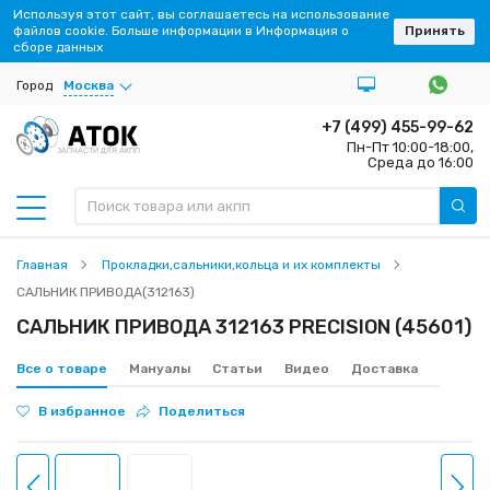
Используя этот сайт, вы соглашаетесь на использование
файлов cookie. Больше информации в Информация о
Принять
сборе данных
Город
Москва
+7 (499) 455-99-62
Пн-Пт 10:00-18:00,
ЗАПЧАСТИ ДЛЯ АКПП
Среда до 16:00
Главная
Прокладки,сальники,кольца и их комплекты
САЛЬНИК ПРИВОДА(312163)
САЛЬНИК ПРИВОДА 312163 PRECISION (45601)
Все о товаре
Мануалы
Статьи
Видео
Доставка
В избранное
Поделиться