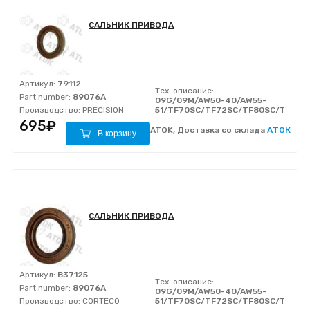
САЛЬНИК ПРИВОДА
Артикул:
79112
Тех. описание:
Part number:
89076A
09G/09M/AW50-40/AW55-
Производство:
PRECISION
51/TF70SC/TF72SC/TF80SC/TF81S
695₽
ATOK, Доставка со склада
АТОК
В корзину
САЛЬНИК ПРИВОДА
Артикул:
B37125
Тех. описание:
Part number:
89076A
09G/09M/AW50-40/AW55-
Производство:
CORTECO
51/TF70SC/TF72SC/TF80SC/TF81S