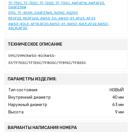
TF-71SC, TF-72SC, TF-72SD, TF-73SC, AWF6F16, AWF6F25,
GA6F21AW
09G, TF-60SN, GA6F21WA, AQ160, AQ250
RE5F22, RE5F22A, AW55-50, AW55-51, AF23, AF33
AW50-40LE, AF14,AF20,AW50-41, AW50-42LE,AF22,AW50-
42LM,AF30
ТЕХНИЧЕСКОЕ ОПИСАНИЕ
09G/09M/AW50-40/AW55-
51/TF70SC/TF72SC/TF80SC/TF81SC/TF82SC
ПАРАМЕТРЫ ИЗДЕЛИЯ:
Тип состояния
НОВЫЙ
Внутренний диаметр
40 мм
Наружный диаметр
63 мм
Высота
9 мм
ВАРИАНТЫ НАПИСАНИЯ НОМЕРА