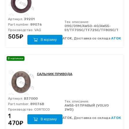
Артикул:
39201
Тех. описание:
Part number:
89076
09G/09M/AW50-40/AW55-
Производство:
VAG
51/TF70SC/TF72SC/TF80SC/TF81S
505₽
ATOK, Доставка со склада
АТОК
В корзину
В наличии
САЛЬНИК ПРИВОДА
Артикул:
B37000
Тех. описание:
Part number:
89076B
AW55-51 ПРАВЫЙ (VOLVO
Производство:
CORTECO
2WD)
1
ATOK, Доставка со склада
АТОК
В корзину
470₽