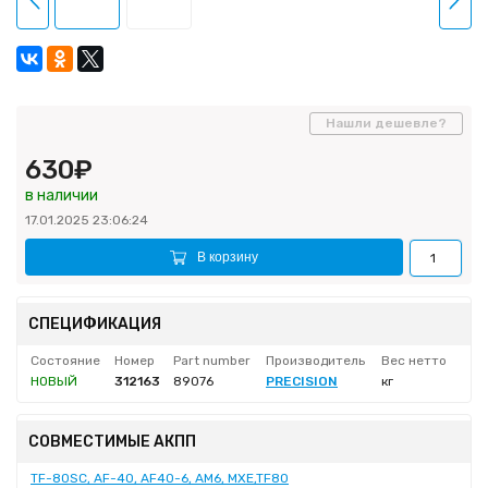
Нашли дешевле?
630₽
в наличии
17.01.2025 23:06:24
В корзину
СПЕЦИФИКАЦИЯ
Состояние
Номер
Part number
Производитель
Вес нетто
НОВЫЙ
312163
89076
PRECISION
кг
СОВМЕСТИМЫЕ АКПП
TF-80SC, AF-40, AF40-6, AM6, MXE,TF80