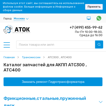
Используя этот сайт, вы соглашаетесь на использование
файлов cookie. Больше информации в Информация о
Принять
сборе данных
Город
Москва
+7 (499) 455-99-62
Пн-Пт 10:00-18:00,
ЗАПЧАСТИ ДЛЯ АКПП
Среда до 16:00
Главная
Трансмиссии
ATC300 , ATC400
Каталог запчастей для АКПП ATC300 ,
ATC400
Заказать ремонт Гидротрансформатора
Фрикционные,стальные,пружинный
диск