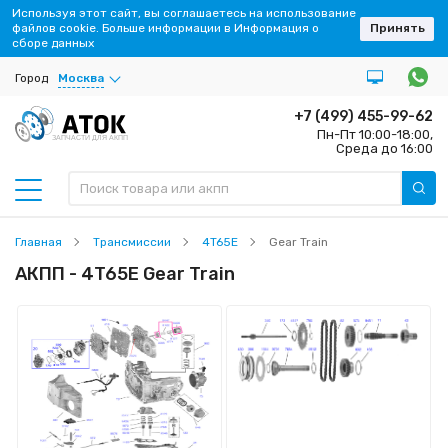
Используя этот сайт, вы соглашаетесь на использование
файлов cookie. Больше информации в Информация о
Принять
сборе данных
Город
Москва
+7 (499) 455-99-62
Пн-Пт 10:00-18:00,
ЗАПЧАСТИ ДЛЯ АКПП
Среда до 16:00
Главная
Трансмиссии
4T65E
Gear Train
АКПП - 4T65E Gear Train