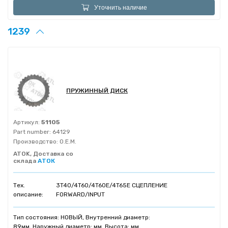
Уточнить наличие
1239
ПРУЖИННЫЙ ДИСК
Артикул:
51105
Part number:
64129
Производство:
O.E.M.
ATOK, Доставка со
склада
АТОК
Тех.
3T40/4T60/4T60E/4T65E СЦЕПЛЕНИЕ
описание:
FORWARD/INPUT
Тип состояния: НОВЫЙ, Внутренний диаметр:
89мм, Наружный диаметр: мм, Высота: мм,