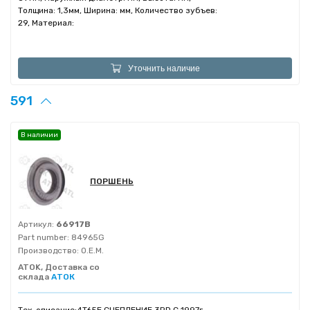
Толщина: 1,3мм, Ширина: мм, Количество зубъев:
29, Материал:
Уточнить наличие
591
В наличии
ПОРШЕНЬ
Артикул:
66917B
Part number:
84965G
Производство:
O.E.M.
ATOK, Доставка со
склада
АТОК