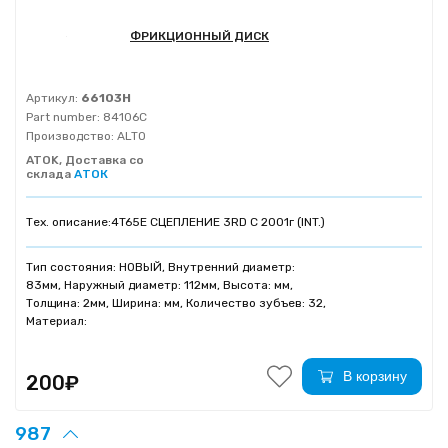
ФРИКЦИОННЫЙ ДИСК
Артикул:
66103H
Part number:
84106C
Производство:
ALTO
ATOK, Доставка со
склада
АТОК
Тех. описание:
4T65E СЦЕПЛЕНИЕ 3RD C 2001г (INT.)
Тип состояния: НОВЫЙ, Внутренний диаметр:
83мм, Наружный диаметр: 112мм, Высота: мм,
Толщина: 2мм, Ширина: мм, Количество зубъев: 32,
Материал:
В корзину
200₽
987