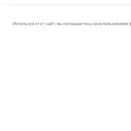
Используя этот сайт, вы соглашаетесь на использование 
Подписка на рассылку
Подпишитесь на нашу рассылку и получайт
первыми выгодные предложения