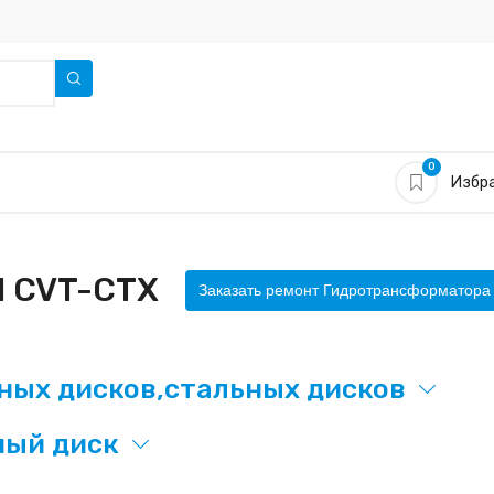
0
Избра
П CVT-CTX
Заказать ремонт Гидротрансформатора
ых дисков,стальных дисков
ный диск