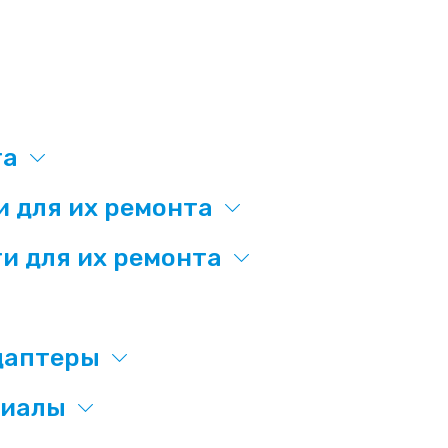
та
и для их ремонта
и для их ремонта
даптеры
риалы