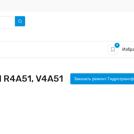
0
Избра
 R4A51, V4A51
Заказать ремонт Гидротранс