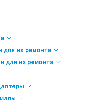
та
и для их ремонта
и для их ремонта
даптеры
риалы