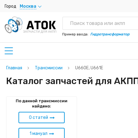
Город
Москва
ЗАПЧАСТИ ДЛЯ АКПП
Пример ввода:
Гидротрансформатор
Главная
Трансмиссии
U660E, U661E
Каталог запчастей для АКПП
По данной трансмиссии
найдено:
0 статей
1 мануал