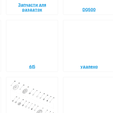
Запчасти для
раздаток
DQ500
6l5
удалено