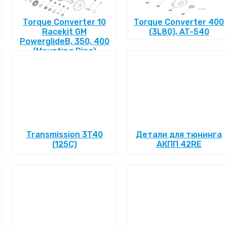
Torque Converter 10
Torque Converter 400
Racekit GM
(3L80), AT-540
PowerglideВ, 350, 400
(Mounting Ring)
Transmission 3T40
Детали для тюнинга
(125C)
АКПП 42RE