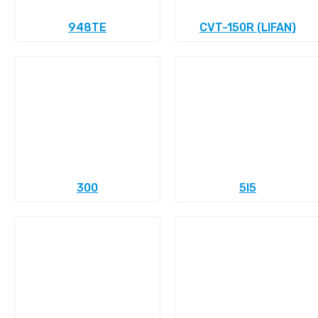
948TE
CVT-150R (LIFAN)
300
5l5