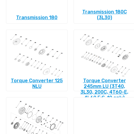
Transmission 180C
Transmission 180
(3L30)
Torque Converter 125
Torque Converter
NLU
245mm LU (3T40,
3L30, 200C, 4T60-E,
4L60 E:S-10 only)