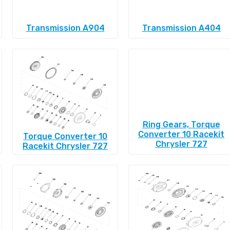
Transmission A904
Transmission A404
Ring Gears, Torque
Converter 10 Racekit
Torque Converter 10
Chrysler 727
Racekit Chrysler 727