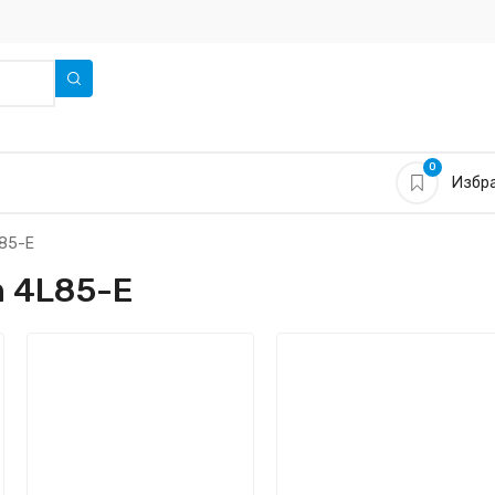
0
Избра
L85-E
n 4L85-E